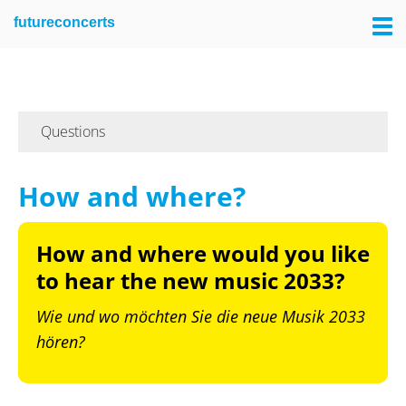
Skip
Skip
futureconcerts
to
to
primary
main
navigation
content
Questions
How and where?
How and where would you like
to hear the new music 2033?
Wie und wo möchten Sie die neue Musik 2033
hören?