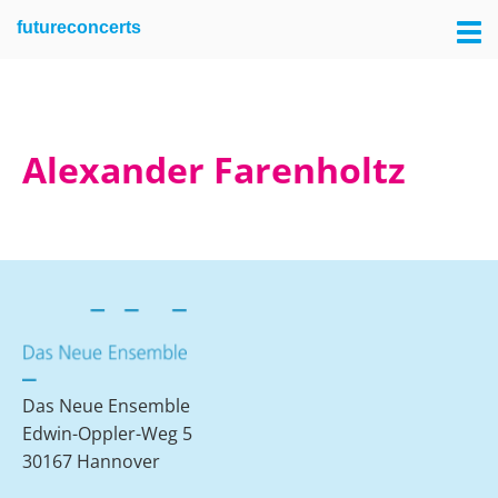
Skip
Skip
futureconcerts
to
to
primary
main
navigation
content
Alexander Farenholtz
Das Neue Ensemble
Edwin-Oppler-Weg 5
30167 Hannover