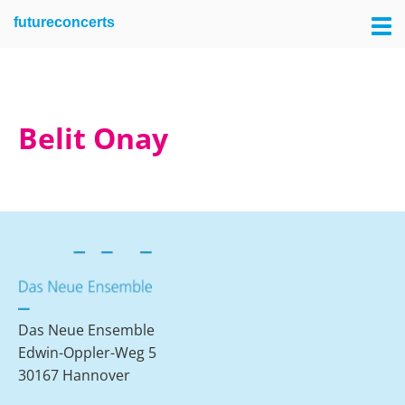
Skip
Skip
futureconcerts
to
to
primary
main
navigation
content
Belit Onay
Das Neue Ensemble
Edwin-Oppler-Weg 5
30167 Hannover