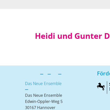
Skip
Skip
to
to
primary
main
navigation
content
Heidi und Gunter 
Förd
Das Neue Ensemble
Edwin-Oppler-Weg 5
30167 Hannover