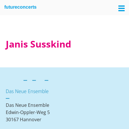
Skip
Skip
futureconcerts
to
to
primary
main
navigation
content
Janis Susskind
Das Neue Ensemble
Edwin-Oppler-Weg 5
30167 Hannover