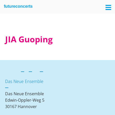
Skip
Skip
futureconcerts
to
to
primary
main
navigation
content
JIA Guoping
Das Neue Ensemble
Edwin-Oppler-Weg 5
30167 Hannover