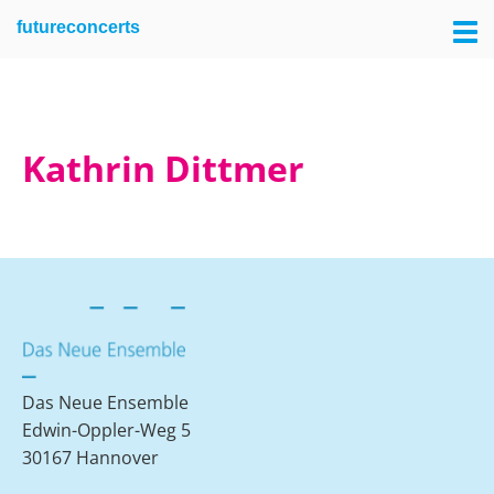
Skip
Skip
futureconcerts
to
to
primary
main
navigation
content
Kathrin Dittmer
Das Neue Ensemble
Edwin-Oppler-Weg 5
30167 Hannover