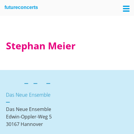
Skip
Skip
futureconcerts
to
to
primary
main
navigation
content
Stephan Meier
Das Neue Ensemble
Edwin-Oppler-Weg 5
30167 Hannover