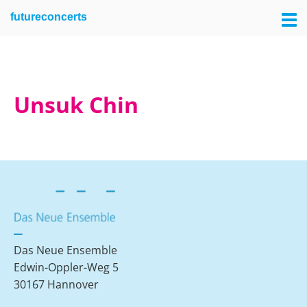
Skip
Skip
futureconcerts
to
to
primary
main
navigation
content
Unsuk Chin
Das Neue Ensemble
Edwin-Oppler-Weg 5
30167 Hannover